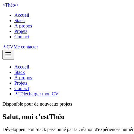
<
Théo
/>
Accueil
Stack
À propos
Projets
Contact
CV
Me contacter
Accueil
Stack
À propos
Projets
Contact
Télécharger mon CV
Disponible pour de nouveaux projets
Salut, moi c'est
Théo
Développeur FullStack passionné par la création d'expériences numér