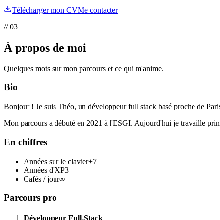
Télécharger mon CV
Me contacter
// 03
À propos de moi
Quelques mots sur mon parcours et ce qui m'anime.
Bio
Bonjour ! Je suis
Théo
, un développeur full stack basé proche de Paris.
Mon parcours a débuté en 2021 à l'ESGI. Aujourd'hui je travaille pr
En chiffres
Années sur le clavier
+7
Années d'XP
3
Cafés / jour
∞
Parcours pro
Développeur Full-Stack