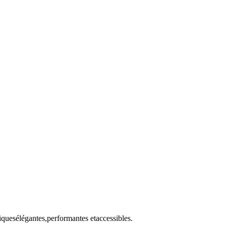
iques
élégantes
,
performantes
et
accessibles
.